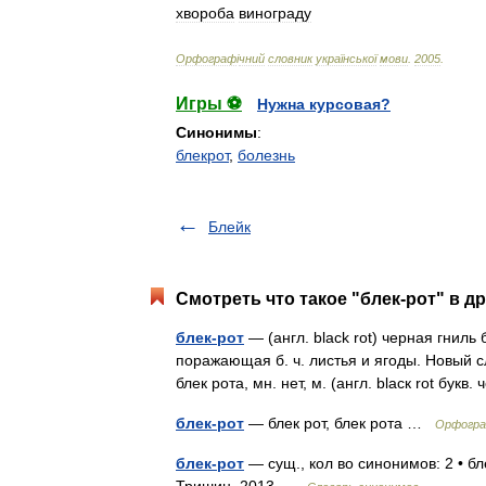
хвороба
винограду
Орфограф
і
чний
словник
української
мови
.
2005
.
Игры ⚽
Нужна курсовая?
Синонимы
:
блекрот
,
болезнь
Блейк
Смотреть что такое "блек-рот" в д
блек-рот
— (англ. black rot) черная гнил
поражающая б. ч. листья и ягоды. Новый сл
блек рота, мн. нет, м. (англ. blаск rot букв
блек-рот
— блек рот, блек рота …
Орфогра
блек-рот
— сущ., кол во синонимов: 2 • бл