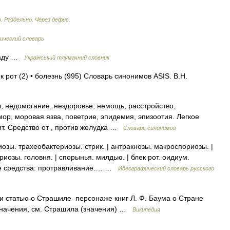
. Раздельно. Через дефис.
ический словарь
граду …
Український тлумачний словник
к рот (2) • болезнь (995) Словарь синонимов ASIS. В.Н.
г, недомогание, нездоровье, немощь, расстройство,
мор, моровая язва, поветрие, эпидемия, эпизоотия. Легкое
т. Средство от , против желудка …
Словарь синонимов
зы. трахеобактериозы. стрик. | антракнозы. макроспориозы. |
иозы. головня. | спорынья. милдью. | блек рот. оидиум.
ные средства: протравливание.… …
Идеографический словарь русского
 статью о Страшиле персонаже книг Л. Ф. Баума о Стране
 значения, см. Страшила (значения) …
Википедия