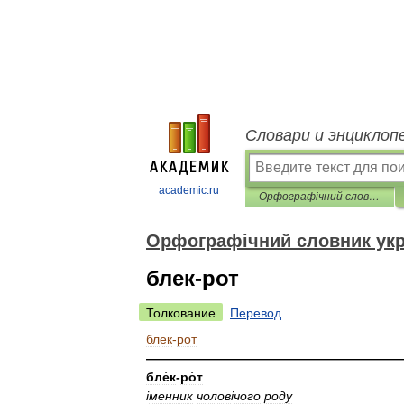
Словари и энциклоп
academic.ru
Орфографічний словник української мови
Орфографічний словник укр
блек-рот
Толкование
Перевод
блек
-
рот
————————————————————
бле́к
-
ро́т
і
менник
чолов
і
чого
роду