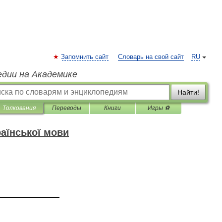
Запомнить сайт
Словарь на свой сайт
RU
едии на Академике
Найти!
Толкования
Переводы
Книги
Игры ⚽
аїнської мови
—————————