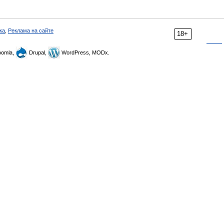
ка
,
Реклама на сайте
18+
omla,
Drupal,
WordPress, MODx.