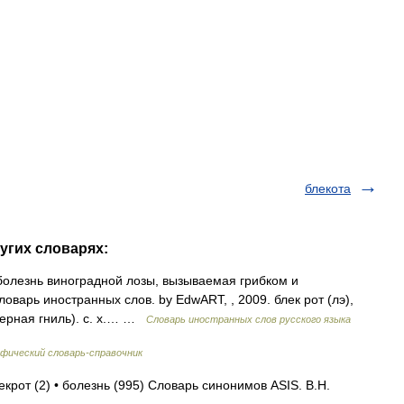
блекота
ругих словарях:
ь болезнь виноградной лозы, вызываемая грибком и
оварь иностранных слов. by EdwART, , 2009. блек рот (лэ),
. черная гниль). с. х.… …
Словарь иностранных слов русского языка
фический словарь-справочник
екрот (2) • болезнь (995) Словарь синонимов ASIS. В.Н.