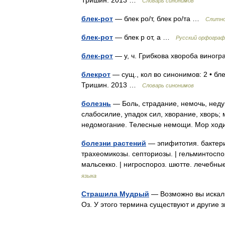
Тришин. 2013 …
Словарь синонимов
блек-рот
— блек ро/т, блек ро/та …
Слитно
блек-рот
— блек р от, а …
Русский орфограф
блек-рот
— у, ч. Грибкова хвороба вино
блекрот
— сущ., кол во синонимов: 2 • бле
Тришин. 2013 …
Словарь синонимов
болезнь
— Боль, страдание, немочь, неду
слабосилие, упадок сил, хворание, хворь; 
недомогание. Телесные немощи. Мор ходи
болезни растений
— эпифитотия. бактерио
трахеомикозы. септориозы. | гельминтоспор
мальсекко. | нигроспороз. шютте. лечеб
языка
Страшила Мудрый
— Возможно вы искали
Оз. У этого термина существуют и другие